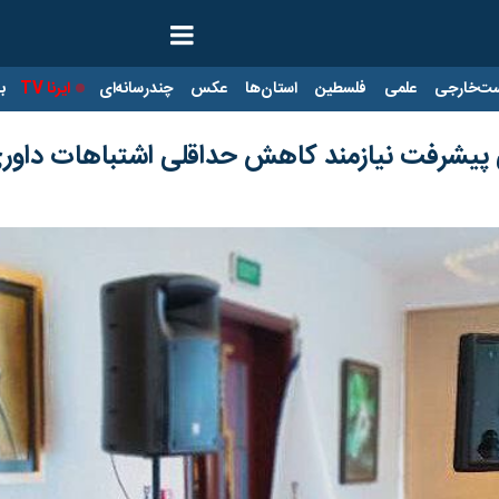
ت‌خارجی
علمی
فلسطین
استان‌ها
عکس
چندرسانه‌ای
ایرنا TV
با
ی پیشرفت نیازمند کاهش حداقلی اشتباهات داو