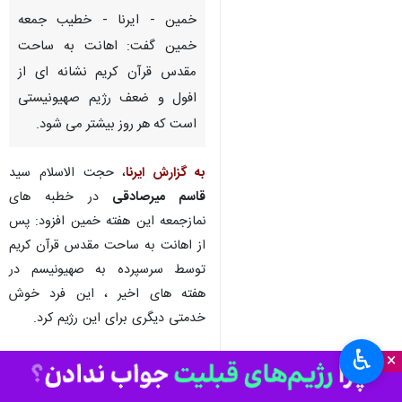
خمین - ایرنا - خطیب جمعه
خمین گفت: اهانت به ساحت
مقدس قرآن کریم نشانه ای از
افول و ضعف رژیم صهیونیستی
است که هر روز بیشتر می شود.
به گزارش ایرنا
، حجت الاسلام سید
قاسم میرصادقی
در خطبه های
نمازجمعه این هفته خمین افزود: پس
از اهانت به ساحت مقدس قرآن کریم
توسط سرسپرده به صهیونیسم در
هفته های اخیر ، این فرد خوش
خدمتی دیگری برای این رژیم کرد.
♿︎
وی بیان کرد: مردم غیرتند عراق
×
اعتراض جانانانه ای به این حرکت