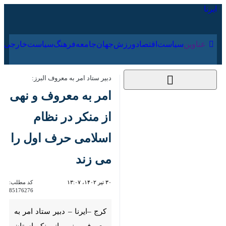
۱۸ مرداد ۱۴۰۵
عناوین‌
سیاست
اقتصاد
ورزش
جهان
جامعه
فرهنگ
دبیر ستاد امر به معروف البرز:
امر به معروف و نهی از
منکر در نظام اسلامی
حرف اول را می زند
۳۰ تیر ۱۴۰۲، ۱۳:۰۷
کد مطلب:
85176276
کرج –ایرنا – دبیر ستاد امر به
معروف و نهی از منکر استان البرز
گفت: امر به معروف نهی از منکر در