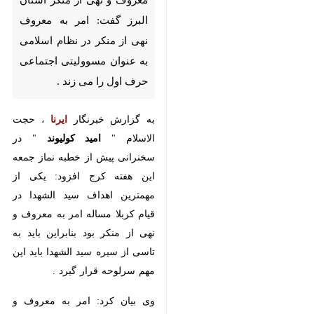
نظام اسلامی به عنوان مسوولیتی
اجتماعی حرف اول را می زند .
به گزارش خبرنگار
ایرنا
، حجت الاسلام
"
امید کولیوند
" در سخنرانی پیش از
خطبه نماز جمعه این هفته کرج افزود:
یکی از مهمترین اهداف سید الشهدا
در قیام کربلا مساله امر به معروف و
نهی از منکر بود بنابراین باید به تاسی
از سیره سید الشهدا باید این مهم
سرلوحه قرار گیرد .
وی بیان کرد: امر به معروف و نهی از
منکر به آن معنا است که نباید نسبت
به مسایل جامعه بی تفاوت بود .
♿︎
×
کولیوند یادآورشد: دشمن امروز با
جنگ ترکیبی با تمام قوا جوانان و