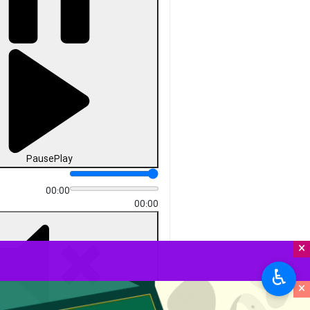
Pause
Play
00:00
00:00
×
♿︎
×