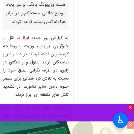
هسته‌ای پیونگ یانگ، بر سر ایجاد
موضع دفاعی مستحکم‌تر در برابر
هرگونه تنش بیشتر توافق کردند.
به گزارش روز جمعه
ایرنا
به نقل از
خبرگزاری یونهاپ، وزارت امورخارجه
کره جنوبی اعلام کرد که در دیدار امروز
نمایندگان ارشد سئول و واشنگتن در
ژاپن، دو طرف نگرانی عمیق خود را
نسبت به تلاش کره شمالی برای مقصر
جلوه دادن سایر کشورها در تشدید
تنش های منطقه ای ابراز کردند.
×
به گفته این وزارتخانه،
کیم گان
نماینده ویژه کره جنوبی در امور صلح
♿︎
و امنیت شبه جزیره کره و
سونگ کیم
×
همتای آمریکایی او نیز از کره شمالی