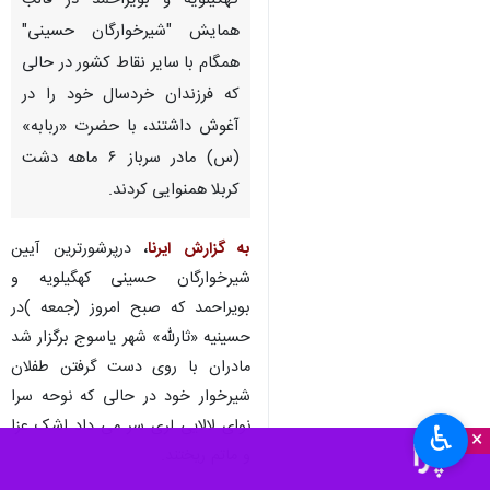
کهگیلویه و بویراحمد در قالب
همایش "شیرخوارگان حسینی"
همگام با سایر نقاط کشور در حالی
که فرزندان خردسال خود را در
آغوش داشتند، با حضرت «ربابه»
(س) مادر سرباز ۶ ماهه دشت
کربلا همنوایی کردند.
به گزارش ایرنا
،
درپرشورترین آیین
شیرخوارگان حسینی کهگیلویه و
بویراحمد که صبح امروز (جمعه )در
حسینیه «ثارلله» شهر یاسوج برگزار شد
مادران با روی دست گرفتن طفلان
شیرخوار خود در حالی که نوحه سرا
نوای لالایی لری سر می داد اشک عزا
♿︎
×
و ماتم ریختند.