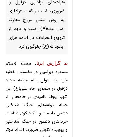
مروج معارف اهل بیت(ع) است و
باید از ترویج انحرافات در اقامه
عزای اباعبدالله(ع) جلوگیری کرد.
به گزارش ایرنا
، حجت الاسلام مسعود
بهرامپور در نخستین خطبه خود به
عنوان امام جمعه جدید دزفول در
مصلای امام علی(ع) این شهر، ایجاد
ناامیدی در جامعه را از جمله
مولفه‌های جنگ شناختی دشمن
دانست و تاکید کرد: شناخت حربه‌های
دشمن در جنگ شناختی و پیچیده
کنونی ضرورت اقدام موثر در این جنگ
است.
وی استفاده از وسایل موسیقی مانند
جاز در هیات‌های عزاداری دزفول را