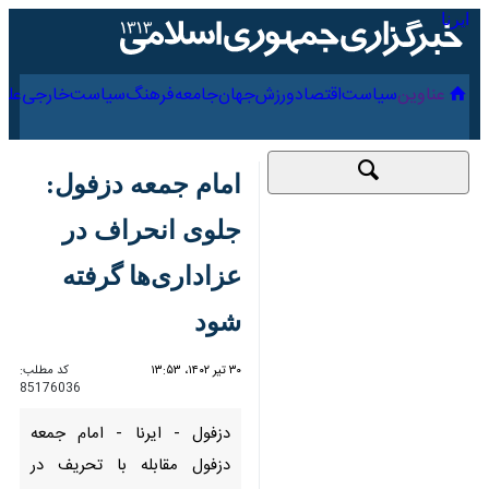
۱۷ مرداد ۱۴۰۵
عناوین‌
سیاست
اقتصاد
ورزش
جهان
جامعه
فرهنگ
سیاس
امام جمعه دزفول:
جلوی انحراف در
عزاداری‌ها گرفته شود
۳۰ تیر ۱۴۰۲، ۱۳:۵۳
کد مطلب:
85176036
دزفول - ایرنا - امام جمعه دزفول
مقابله با تحریف در هیات‌های
عزاداری‌ دزفول را ضروری دانست و
گفت: عزاداری به روش سنتی