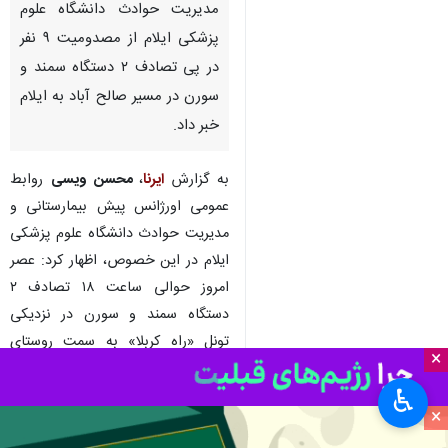
مدیریت حوادث دانشگاه علوم
پزشکی ایلام از مصدومیت ۹ نفر
در پی تصادف ۲ دستگاه سمند و
سورن در مسیر صالح آباد به ایلام
خبر داد.
به گزارش
ایرنا
،
محسن ویسی
روابط
عمومی اورژانس پیش بیمارستانی و
مدیریت حوادث دانشگاه علوم پزشکی
ایلام در این خصوص، اظهار کرد: عصر
امروز حوالی ساعت ۱۸ تصادف ۲
دستگاه سمند و سورن در نزدیکی
تونل «راه کربلا» به سمت روستای
×
«مهدی آباد» به مرکز دیسپچینگ
♿︎
اورژانس ایلام گزارش گردید.
×
وی افزود: در پی گزارش این حادثه،