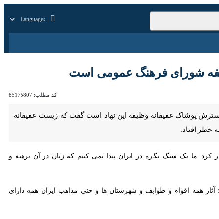
زار
زندگی
سایر
 شورای فرهنگ عمومی است
کد مطلب:
85175807