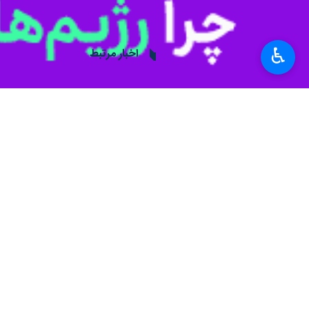
♿︎
سنندج- ایرنا- استاندار کردستان گفت:
به گزارش خبرنگار
ایرنا
، اسماعیل زارعی‌
توجه ندارید بلکه احساس نیاز از طرف م
وی بر لزوم تغییر نگاه به نخبگان در بی
غیراینصورت اتفاق خاصی نخواهد افتاد.