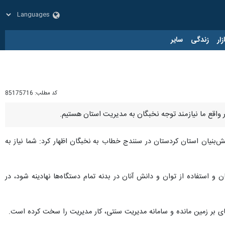
زار
زندگی
سایر
کد مطلب:
85175716