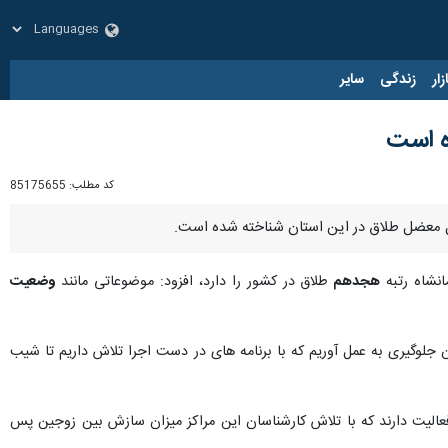
زار
زندگی
سایر
اه است
کد مطلب:
85175655