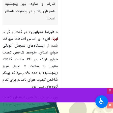
شازند و ساوه، روز پنجشنبه
همچنان بالا و در وضعیت ناسالم
است.
«
علیرضا محرابیان
» در گفت و گو با
ایرنا
، افزود: بر اساس اطلاعات دریافت
شده از ایستگاه‌های سنجش آلودگی
هوای استان، متوسط شاخص کیفیت
هوای اراک در ۲۴ ساعت گذشته
منتهی به ساعت ۱۱ صبح امروز
(پنجشنبه) به عدد ۱۶۸ رسید که بیانگر
شاخص کیفیت هوای ناسالم برای تمام
گروه‌های سنی بود.
×
وی بیان کرد: شاخص لحظه‌ای کیفیت
♿︎
هوای اراک در ساعت ۱۱ صبح امروز (
×
پنجشنبه) به ۱۷۰ رسید که نشانگر