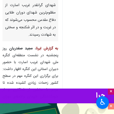
شهدای گرانقدر غریب اسارت از
مظلوم‌ترین شهدای دوران طلایی
دفاع مقدس محسوب می‌شوند که
در غربت و در اثر شکنجه و سختی
به شهادت رسیدند.
به گزارش ایرنا
،
مجید صفدریان
روز
پنجشنبه در نشست منطقه‌ای کنگره
ملی شهدای غریب اسارت با حضور
دبیران استانی این کنگره اظهار داشت:
برای برگزاری این کنگره مهم در سطح
کشور زحمات زیادی کشیده شده تا
مردم با بخشی از فداکاری و از
×
خودگذشتگی شهدای والامقام دوران
♿︎
اسارت که اقتدار و امنیت نظام
×
اسلامی ایران را مدیون ایثار این