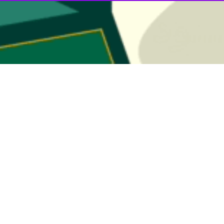
ت حوزه، مرزباني از دين با روحيه جهادي است
س خبرگان رهبري با اشاره به وظيفه خطير حوزه هاي علميه در شرايط فعلي گفت:…
از مردم برای تزریق واکسن
 مردم استان خوزستان در مجلس خبرگان رهبری با بیان اینکه امروز واکسیناسیون…
 هشت سال دفاع مقدس در آیینی و پس از…