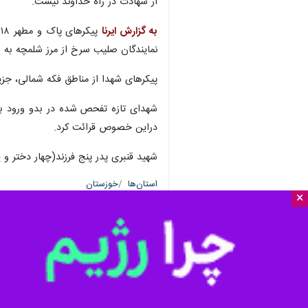
از شهادت در راه خداوند نیست.
به گزارش ایرنا
نمایندگان صلیب سرخ از مرز شلمچه به و
پیکرهای شهدا از مناطق فکه شمالی، جزی
شهدای تازه تفحص شده در بدو ورود به
دراین خصوص قرائت کرد.
شهید قنبری پدر پنج فرزند(چهار دختر و یک پسر) بود؛ بزرگترین
استان‌ها
خوزستان
×
۰ نفر
برچسب‌ها
شهدا
عباس کعبی نسب