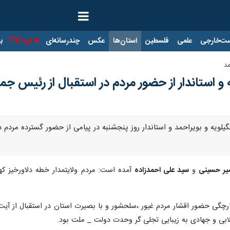
ت‌خارجی
علمی
فلسطین
استان‌ها
عکس
چندرسانه‌ای
ایرنا TV
با
مد
 و استاندار از حضور مردم در استقبال از رئیس جمه
یر حسینی
و
سید علی احمدزاده
آمده است: مردم ولایتمدار خطه دلاورخیز کهگی
ارچگی حضور اقشار مردم غیور ،سلحشور و با بصیرت استان در استقبال از آیت 
لابی و جهادی به زیبایی تجلی گر وحدت دولت _ ملت بود.