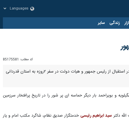
زار
زندگی
سایر
ور
کد مطلب:
85175581
یاسوج- ایرنا- نماینده ولی فقیه در کهگیلویه و بویراحمد و استاندار روز پنجشنبه در پیامی از حضور گسترده مردم در استقبال از رئیس جمهور و هیات دولت در سفر ۲روزه به استان قدردانی
لویه و بویراحمد بار دیگر حماسه ای پر شور را در تاریخ پرافتخار سرزمین
الله دکتر
سید ابراهیم رئیسی
خدمتگزار صدیق نظام، شاگرد مکتب امام و یار