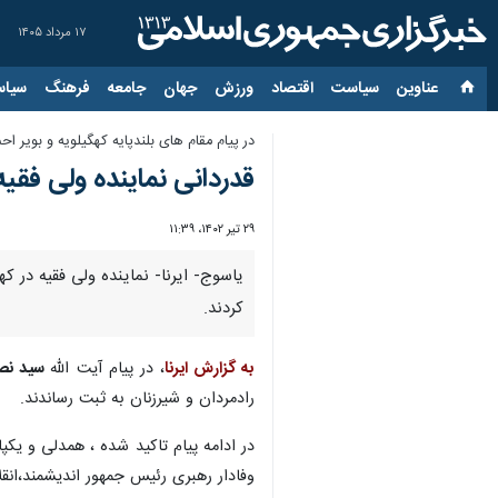
۱۷ مرداد ۱۴۰۵
عناوین‌
سیاست
اقتصاد
ورزش
جهان
جامعه
فرهنگ
سیاس
در پیام مقام های بلندپایه کهگیلویه و بویر اح
قدردانی نماینده ولی فقیه
۲۹ تیر ۱۴۰۲، ۱۱:۳۹
کردند.
به گزارش ایرنا
، در پیام آیت الله
سید نص
رادمردان و شیرزنان به ثبت رساندند.
در ادامه پیام تاکید شده ، همدلی و یکپ
وفادار رهبری رئیس جمهور اندیشمند،انق