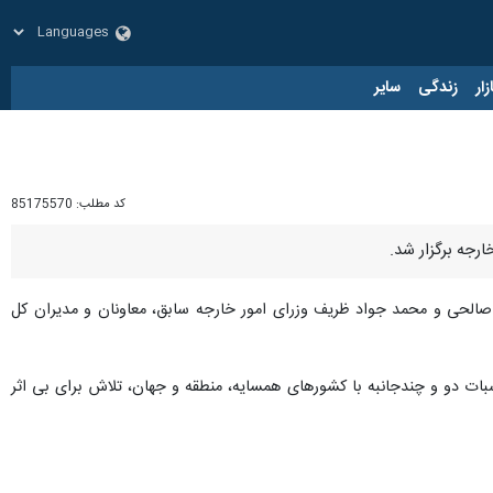
زار
زندگی
سایر
کد مطلب:
85175570