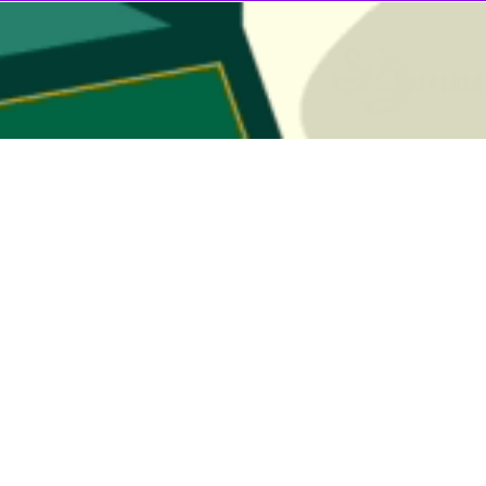
ورای راهبری (مشورتی) وزارت امور خارجه با حضور منوچهر متکی، علی اکبر 
 خارجی و روابط بین الملل از جمله روند تحولات در نظام بین‌الملل، مناسب
اکره در راستای رفع تحریم ها مورد گفت‌وگو و تبادل نظر قرار گرفت.