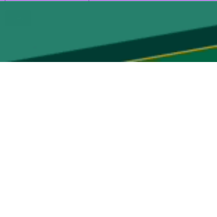
صالحی و محمد جواد ظریف وزرای امور خارجه‌ سابق، معاونان و مدیران کل
ات دو و چندجانبه با کشورهای همسایه، منطقه و جهان، تلاش برای بی اثر
رحمت طهمورثی