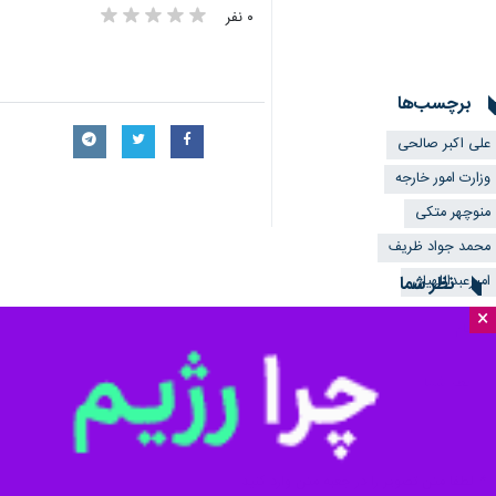
×
تهران- ایرنا- نشست شورای راهبری (مش