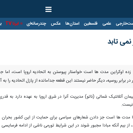
ت‌خارجی
علمی
فلسطین
استان‌ها
عکس
چندرسانه‌ای
ایرنا TV
با
 نمی تابد
گ زده اوکراین مدت ها است خواستار پیوستن به اتحادیه اروپا است، اما 
 برابر روسیه، دیگر حاضر نیستند این قطعه جدامانده از پازل اتحادیه را به 
مان آتلانتیک شمالی (ناتو) مدیریت آنرا در شرق اروپا به عهده دارد به قدری
نیست.
 مدت ها است جز دادن شعارهای سیاسی برای حمایت از این کشور بحران زده 
 بیم آنکه مبادا مجبور شوند در این شرایط تورمی ناشی از ادامه فرسایسی ای