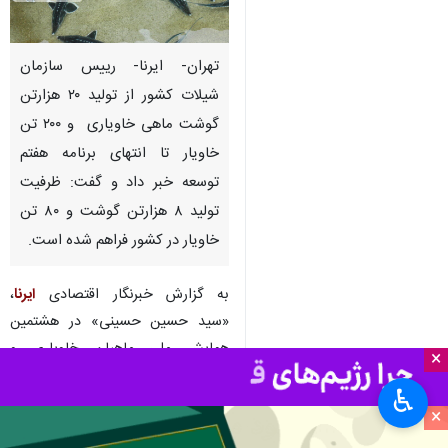
تهران- ایرنا- رییس سازمان
شیلات کشور از تولید ۲۰ هزارتن
گوشت ماهی خاویاری و ۲۰۰ تن
خاویار تا انتهای برنامه هفتم
توسعه خبر داد و گفت: ظرفیت
تولید ۸ هزارتن گوشت و ۸۰ تن
خاویار در کشور فراهم شده است.
به گزارش خبرنگار اقتصادی
ایرنا
،
«سید حسین حسینی» در هشتمین
همایش ملی ماهیان خاویاری و
×
نمایشگاه خاویار و صنایع وابسته،
♿︎
افزود:‌ سال گذشته ۱۸تن خاویار و ۴
×
هزارو ۶۴۶ تن گوشت ماهیان خاویاری