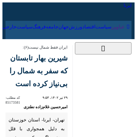
۱۷ مرداد ۱۴۰۵
عناوین‌
سیاست
اقتصاد
ورزش
جهان
جامعه
فرهنگ
سیاس
ایران فقط شمال نیست(۶):
شیرین بهار تابستان که
سفر به شمال را بی‌نیاز
کرده است
۲۹ تیر ۱۴۰۲، ۹:۵۳
کد مطلب:
85173581
امیرحسین غلام‌زاده نطنزی
تهران- ایرنا- استان خوزستان به
دلیل همجواری با قلل مرتفع
زاگرس که سرچشمه رودهای بزرگ