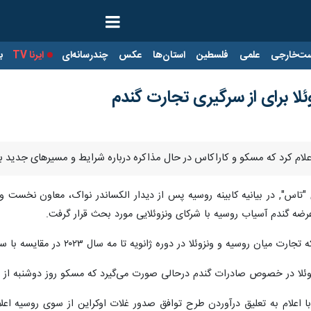
ت‌خارجی
علمی
فلسطین
استان‌ها
عکس
چندرسانه‌ای
ایرنا TV
با
لا برای از سرگیری تجارت گندم
ای اعلام کرد که مسکو و کاراکاس در حال مذاکره درباره شرایط و مسیرهای جدید ب
"تاس", در بیانیه کابینه روسیه پس از دیدار الکساندر نواک، معاون نخست وزی
عرضه گندم آسیاب روسیه با شرکای ونزوئلایی مورد بحث قرار گرفت.
نزوئلا در دوره ژانویه تا مه سال ۲۰۲۳ در مقایسه با سال قبل ۴۷ درصد افزایش یافته است.
وئلا در خصوص صادرات گندم درحالی صورت می‌گیرد که مسکو روز دوشنبه از 
علام به تعلیق درآوردن طرح توافق صدور غلات اوکراین از سوی روسیه اعلام ک