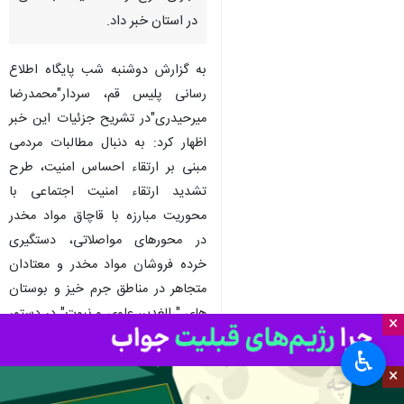
در استان خبر داد.
به گزارش دوشنبه شب پایگاه اطلاع
رسانی پلیس قم، سردار"محمدرضا
میرحیدری"در تشریح جزئیات این خبر
اظهار کرد: به دنبال مطالبات مردمی
مبنی بر ارتقاء احساس امنیت، طرح
تشدید ارتقاء امنیت اجتماعی با
محوریت مبارزه با قاچاق مواد مخدر
در محورهای مواصلاتی، دستگیری
خرده فروشان مواد مخدر و معتادان
متجاهر در مناطق جرم خیز و بوستان
های " الغدیر، علوی و نبوت" در دستور
×
پلیس مبارزه با مواد مخدر استان با
♿︎
همکاری فرماندهی انتظامی شهرستان
×
قم قرار گرفت.