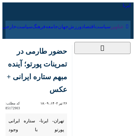
۱۶ مرداد ۱۴۰۵
عناوین‌
سیاست
اقتصاد
ورزش
جهان
جامعه
فرهنگ
سیاس
حضور طارمی در
تمرینات پورتو؛ آینده
مبهم ستاره ایرانی +
عکس
۲۶ تیر ۱۴۰۲، ۱۸:۰۹
کد مطلب:
85172903
تهران- ایرنا- ستاره ایرانی پورتو با
وجود حرف‌وحدیث‌هایی که درباره