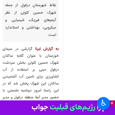
دزفول- ایرنا- مدیر مرکز بهداشت
دزفول گفت: آب آشامیدنی تمام
نقاط شهرستان دزفول از جمله
شهرک حسین کلولی از نظر
آیتم‌های فیزیک، شیمیایی و
میکروبی، بهداشتی و استاندارد
است.
به گزارش ایرنا
گزارشی در سیمای
خوزستان با عنوان گلایه ساکنان
شهرک حسین کلولی بخش سردشت
♿︎
دزفول مبنی بر استفاده از آب
×
کشاورزی برای تامین آب آشامیدنی