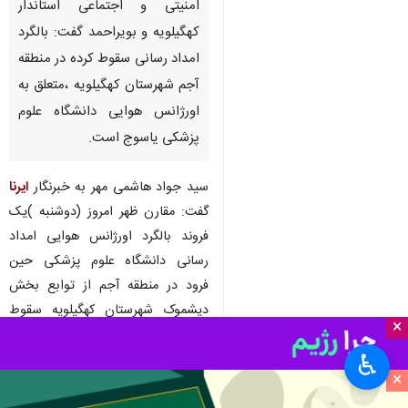
امنیتی و اجتماعی استاندار
کهگیلویه و بویراحمد گفت: بالگرد
امداد رسانی سقوط کرده در منطقه
آجم شهرستان کهگیلویه ،متعلق به
اورژانس هوایی دانشگاه علوم
پزشکی یاسوج است.
سید جواد هاشمی مهر به خبرنگار
ایرنا
گفت: مقارن ظهر امروز (دوشنبه )یک
فروند بالگرد اورژانس هوایی امداد
رسانی دانشگاه علوم پزشکی حین
فرود در منطقه آجم از توابع بخش
دیشموک شهرستان کهگیلویه سقوط
×
کرد .
♿︎
وی افزود: بالگرد برای انتقال یک
×
کودک ۱۲ساله که دچار مشکلات