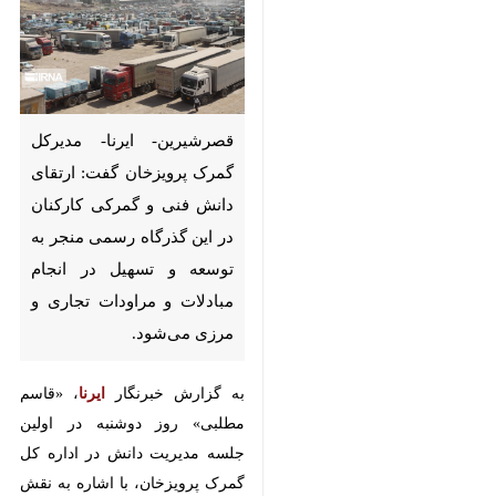
قصرشیرین- ایرنا- مدیرکل گمرک
پرویزخان گفت: ارتقای دانش فنی
و گمرکی کارکنان در این گذرگاه
رسمی منجر به توسعه و تسهیل در
انجام مبادلات و مراودات تجاری و
مرزی می‌شود.
به گزارش خبرنگار
ایرنا
، «قاسم
مطلبی» روز دوشنبه در اولین جلسه
مدیریت دانش در اداره کل گمرک
×
پرویزخان، با اشاره به نقش راهبردی
♿︎
مرز رسمی پرویزخان و جایگاه نخست
×
این گمرک در صادرات کالاهای غیر