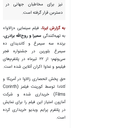
تهران- ایرنا- فیلم‌سینمایی «زالاوا»
به کارگردانی ارسلان امیری،
همزمان با اکران آنلاین در
پلتفرم‌های داخلی در پلتفرم آمازون
نیز برای مخاطبان جهانی در
دسترس قرار گرفته است.
به گزارش ایرنا
، فیلم سینمایی «زالاوا»
به تهیه‌کنندگی
سمیرا و روح‌الله برادری
،
برنده سه سیمرغ و کاندیدای ده
سیمرغ بلورین در جشنواره فجر
سی‌ونهم؛ از ۲۲ تیرماه در پلتفرم‌های
فیلیمو و نماوا اکران آنلاین شده است.
♿︎
حق پخش انحصاری زالاوا در آمریکا و
کانادا توسط کورینث فیلمز (Corinth