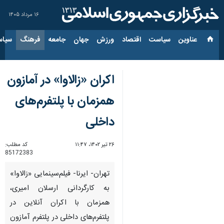
۱۶ مرداد ۱۴۰۵
عناوین‌
سیاست
اقتصاد
ورزش
جهان
جامعه
فرهنگ
سیاس
اکران «زالاوا» در آمازون
همزمان با پلتفرم‌های
داخلی
۲۶ تیر ۱۴۰۲، ۱۱:۴۷
کد مطلب:
85172383