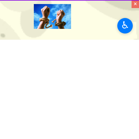
×
♿︎
کرج - ایرنا - معاون هماهنگی امور عم
به گزارش خبرنگار
ایرنا
، "
احمد افضلی
" 
انتقال زندان رجایی شهر اقدامات لازم را
وی بیان کرد: بنابراین طرح به کمیسیون م
افضلی افزود: در خصوص حفظ و نگهداری ب
زندان رجایی شهر یکی از چهار زندان مست
استان‌ها
البرز
۰ نفر