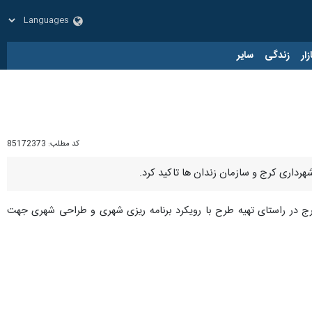
زار
زندگی
سایر
کد مطلب:
85172373