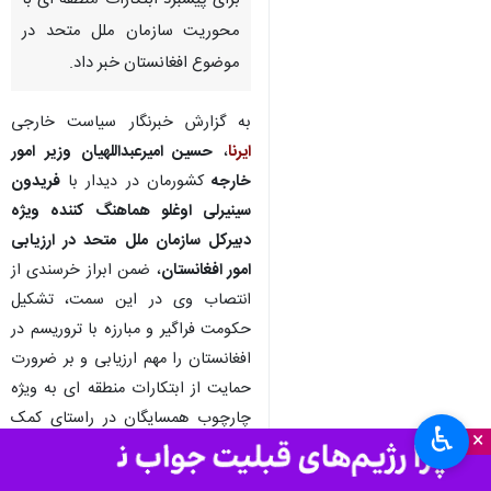
برای پیشبرد ابتکارات منطقه ای با
محوریت سازمان ملل متحد در
موضوع افغانستان خبر داد.
به گزارش خبرنگار سیاست خارجی
ایرنا
،
حسین امیرعبداللهیان وزیر امور
خارجه
کشورمان در دیدار با
فریدون
سینیرلی اوغلو هماهنگ کننده‌ ویژه
دبیرکل سازمان ملل متحد در ارزیابی
امور افغانستان
، ضمن ابراز خرسندی از
انتصاب وی در این سمت، تشکیل
حکومت فراگیر و مبارزه با تروریسم در
افغانستان را مهم ارزیابی و بر ضرورت
حمایت از ابتکارات منطقه ای به ویژه
چارچوب همسایگان در راستای کمک
♿︎
×
به حل چالش های افغانستان تاکید
کرد.