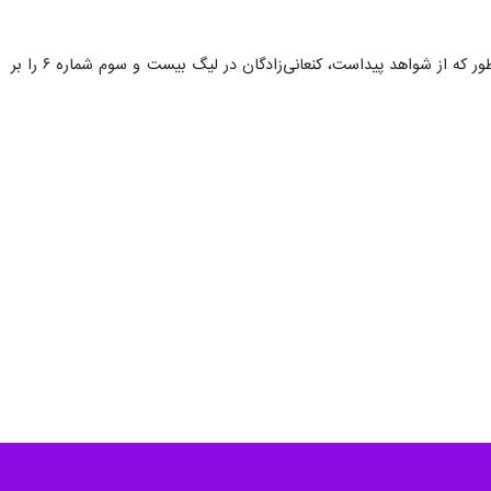
تا الان هیچ یک از این نفرات قصد ندارند کوتاه بیایند. حالا قرار است تا شروع لیگ یحیی گل‌محمدی نظر بدهد اما آنطور که از شواهد پیداست، کنعانی‌زادگان در لیگ بیست و سوم شماره ۶ را بر