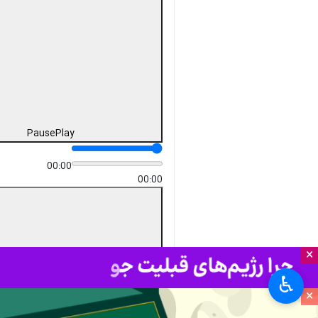
Unmute
Settings
PIP
Enter
Download
دریافت
71 MB
fullscreen
تهران- ایرنا- سخنگوی وزارت امور
خارجه امروز دوشنبه در نشست
خبری گفت: احترام به حاکمیت و
تمامیت ارضی کشورها یک اصل
شناخته شده و انکارناپذیر در حوزه
بین‌الملل و مبتنی بر منشور ملل
متحد و البته یک اصل لازم الاجرا
برای تمامی طرف‌ها است. ایران از
فرصت‌های دیپلماتیک برای تامین
حقوق ملت ایران غفلت نخواهد
کرد
×
♿︎
۴۴*۴۳
×
چندرسانه‌ای
فیلم