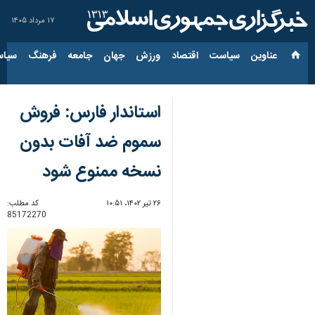
۱۷ مرداد ۱۴۰۵
عناوین‌
سیاست
اقتصاد
ورزش
جهان
جامعه
فرهنگ
سیاس
استاندار فارس: فروش
سموم ضد آفات بدون
نسخه ممنوع شود
۲۶ تیر ۱۴۰۲، ۱۰:۵۱
کد مطلب:
85172270