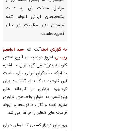
گچساران که بخش عمده ای از
مراحل ساخت آن به دست
متخصصان ایرانی انجام شده
مصداق هنر مقاومت در برابر
تحریم هاست.
به گزارش ایرنا
،
آیت الله
سید ابراهیم
رییسی
امروز دوشنبه در آیین افتتاح
کارخانه پتروشیمی گچساران با اشاره
به اینکه صنعتگران ایرانی برای ساخت
این کارخانه سنگ تمام گذاشتند بیان
کرد:بهره برداری از کارخانه های
پتروشیمی به عنوان واحدهای فراوری
منابع نفت و گاز راه توسعه و ایجاد
فرصت های شغلی را فراهم می کند.
♿︎
وی بیان کرد:از کسانی که گرمای هوای