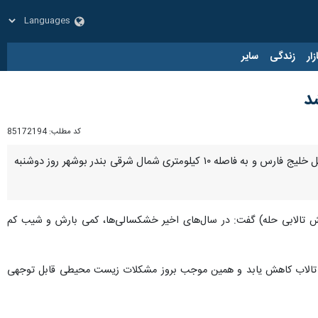
زار
زندگی
سایر
د
کد مطلب:
85172194