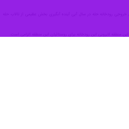
 تالابی حله) گفت: در سال‌های اخیر خشکسالی‌ها، کمی بارش‌ و شیب کم
ری تالاب کاهش یابد و همین موجب بروز مشکلات زیست محیطی قابل توجهی