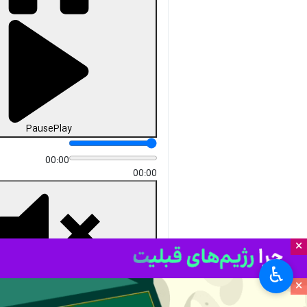
دریافت
12 MB
fullscreen
تهران- ایرنا- آیت الله رییسی
امروز دوشنبه در جمع عشایر
کهکیلویه و بویراحمد گفت: جامعه
عشایری با تولید محصولات دامی
و صنایع دستی نقش ستودنی در
خودکفایی ملی و تامین امنیت
غذایی دارند به همین دلیل بهبود
وضعیت رفاهی عشایر از برنامه
های محوری دولت سیزدهم است.
۴۴*۴۵
×
چندرسانه‌ای
صدا
♿︎
۰ نفر
×
داود حسینی