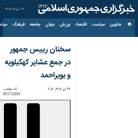
۱۷ مرداد ۱۴۰۵
عناوین‌
سیاست
اقتصاد
ورزش
جهان
جامعه
فرهنگ
سیاس
سخنان رییس جمهور
در جمع عشایر کهکیلویه
و بویراحمد
۲۶ تیر ۱۴۰۲، ۹:۰۶
کد مطلب:
85172095
00:00
3:27
Mute
Settings
PIP
Enter
Download