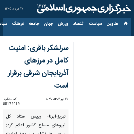
۱۷ مرداد ۱۴۰۵
عناوین‌
سیاست
اقتصاد
ورزش
جهان
جامعه
فرهنگ
سیاس
سرلشکر باقری: امنیت
کامل در مرزهای
آذربایجان شرقی برقرار
است
۲۶ تیر ۱۴۰۲، ۸:۳۰
کد مطلب:
85172019
تبریز-ایرنا- رییس ستاد کل
نیروهای مسلح کشور اعلام کرد: