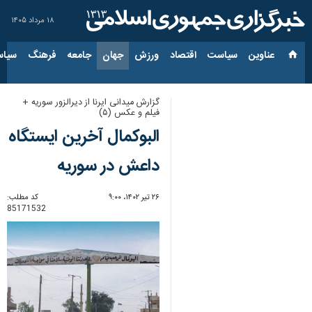
۱۸ مرداد ۱۴۰۵
عناوین‌
سیاست
اقتصاد
ورزش
جهان
جامعه
فرهنگ
سیاس
گزارش میدانی ایرنا از دیرالزور سوریه +
فیلم و عکس (۵)
البوکمال آخرین ایستگاه
داعش در سوریه
۲۶ تیر ۱۴۰۲، ۹:۰۰
کد مطلب:
85171532