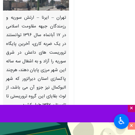
تهران – ایرنا – ارتش سوریه و
رزمندگان جبهه مقاومت اسلامی
در ۱۷ آبانماه سال ۱۳۹۶ توانستند
در یک ضربه کاری، آخرین پایگاه
تروریست های داعش در شرق
سوریه را آزاد و به اشغال سه ساله
این شهر مرزی پایان دهند، هرچند
پاکسازی استان دیرالزور که شهر
البوکمال نیز جزو آن می باشد، از
لوث بقایای این گروه تروریستی تا
تابستان ۱۳۹۷ طول کشید.
×
♿︎
به گزارش میدانی
ایرنا
از استان
×
دیرالزور سوریه، گروه تروریستی داعش