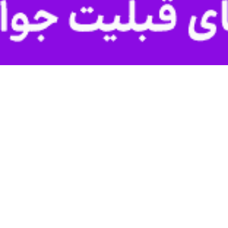
و تیم ملی فوتبال ایران گفت: با توجه به حفظ شاکله پرسپولیس و بازیکنانی که
ا
ایرنا
در خصوص شرایط پرسپولیس، اظهار داشت: به نظر من وقتی فردی کُت مد
به چشم پرسپولیس می‌رود.
حواشی ایجاد شده در خصوص علیرضا بیرانوند، دروازه‌بان این تیم نیز گفت: ب
دوارم مثل فصل گذشته بدرخشد. در فوتبال همه چیز پول نیست و این کار بی
ر طول فصل را به دنبال داشت.
‌اللهی در پرسپولیس هم گفت: هر تیمی آرزو دارد بازیکن باکیفیتی مثل عزت‌
 همه این فاکتورها را دارد. او در سال‌های اخیر لژیونر بوده و تجربه‌اش به ط
 حضور پرسپولیس در لیگ قهرمانان آسیا عنوان کرد: خوشحالم که مدیریت با
را جذب کرد که می‌توانند به پرسپولیس در لیگ قهرمانان آسیا کمک کنند. امید