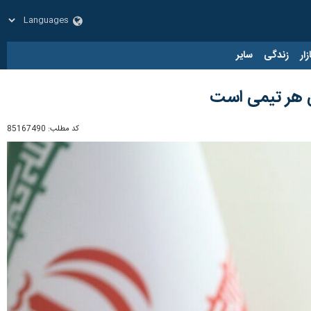
زار
زندگی
سایر
ی هر تیمی است
کد مطلب:
85167490