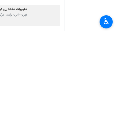
تغییرات ساختاری در
تهران- ایرنا- رئیس مر
♿︎
نظر شما
*
لطفا متن تصویر را در جعبه متن وارد کنید