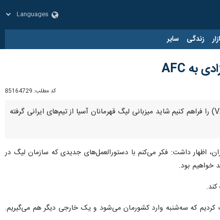
زار
زندگی
سایر
 به AFC
کد مطلب:
85164729
تهران- ایرنا- مدیرعامل باشگاه نساجی مازندران گفت: اگر نتوانیم شرایط استفاده از فناوی کمک داور ویدئویی(VAR) را فراهم کنیم شاید میزبانی لیگ قهرمانان آسیا از تیم‌های ایرانی گرفته
ن، اظهار داشت: فکر می‌کنم با دستورالعمل‌های جدیدی که سازمان لیگ در
د خواهیم بود.
کند.
ردیم که سه‌شنبه وارد کشورمان می‌شود و یک خارجی دیگر هم می‌گیریم.