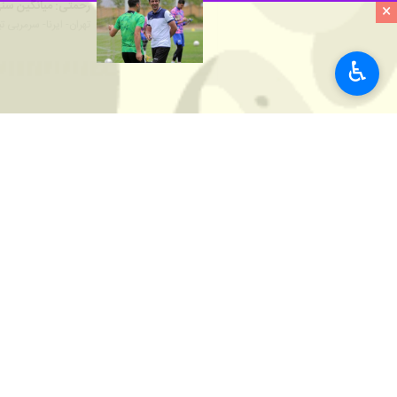
رحمتی: میانگین سنی 
×
تهران- ایرنا- سرمربی 
♿︎
نظر شما
*
لطفا متن تصویر را در جعبه متن وارد کنید