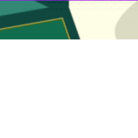
نساجی بالا بود/ دوست دارم در وطنی میزبان آسیا باشیم
تیم فوتبال نساجی، گفت: میانگین سنی تیم خیلی بالا بود و به همین دلیل تغییرات…