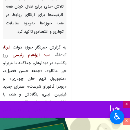
تلاش جدی برای فعال کردن همه
ظرفیت‌ها برای ارتقای روابط در
همه حوزه‌ها به‌ویژه تعاملات
تجاری و اقتصادی تاکید کرد.
به گزارش خبرنگار حوزه دولت
ایرنا
،
آیت‌الله
سید ابراهیم رئیسی
روز
یکشنبه در دیدارهای جداگانه با «ربرتو
جی مانالو»، «جمعه حسن فضیل»،
«منجورول کریم خان چودری» و
«رودرا گائوراو شرست» سفرای جدید
فیلیپین، لیبی، بنگلادش و هند، با
اشاره به ظرفیت‌های متقابل موجود، بر
×
ضرورت تلاش جدی برای فعال کردن
♿︎
این ظرفیت‌ها در راستای ارتقای سطح
×
روابط فیمابین در همه حوزه‌ها به‌ویژه