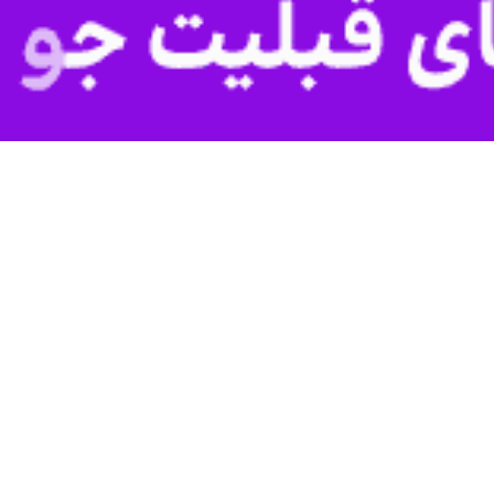
د: محبوبیت
جو بایدن
واره شهرت خوبی داشت، تنها مورد تایید ۴۰ درصد آمریکایی ها است و ۵۸ درصد مخالف آن هستند.
ن عالی راضی نیستند، عجیب نیست. در حقیقت، رهبران فعلی ما به جای حل
 به بار می آورند.