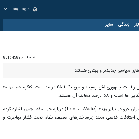
زار
زندگی
سایر
کد مطلب:
85164589