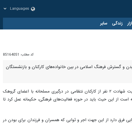
زار
زندگی
سایر
کد مطلب:
85164051