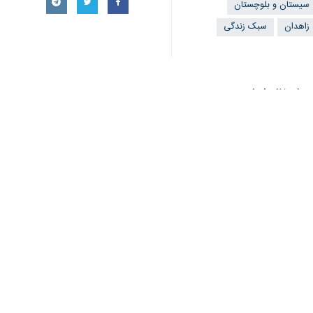
زاهدان- ایرنا- همایش تعالی خانواد
سازمان تبلیغات اسلامی سیستان و بلو
به گزارش روز یکشنبه خبرنگار
ایرنا
تروریستی 
تأثیرگذار باشیم.
حجت‌الاسلام والمسلمین مصطفی جهانشاهی
کنار ما در راستای پیشبرد این کارهای ف
نزول آیه تطهیر و جریان مباهله؛ الگویی 
یک کارشناس مذهبی با اشاره به اینکه ن
میعادگاه می‌رود از ۲ منظر قابل بحث است، ابتدا از منظر اهمیت جایگاه خانواده رسالت در نزد خداوند متعال و دوم نشان دادن جایگاه خانواده در دین مبین اسلام است.
حجت الاسلام و المسلمین منصور باقربی