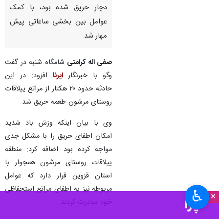
دچار حریق شده بود، با کمک
عوامل بین بخشی ساعاتی پیش
مهار شد.
صفی اله کرامتی
شامگاه شنبه در گفت
وگو با خبرنگار
ایرنا
افزود: در این
حادثه حدود ۲۰ هکتار از مراتع ییلاقات
روستای مرشون طعمه حریق شد.
وی با بیان اینکه وزش باد شدید
امکان اطفای حریق را با مشکل جدی
مواجه کرده بود اضافه‌ کرد: منطقه
ییلاقات روستای مرشون همجوار با
استان قزوین قرار دارد که عوامل
مربوطه نیز به اطفای مراتع استحفاظی
♿︎
×
خود مبادرت کردند.