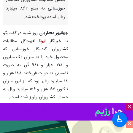
بخش مطالبات کشاورزان گندمکار
خوزستانی به مبلغ ۸۶۲ میلیارد
ریال آماده پرداخت شد.
جهانپور معماریان
روز شنبه در گفت‌وگو
با خبرنگار
ایرنا
افزود:کل مطالبات
کشاورزان گندمکار خوزستانی که
محصول خود را به میزان یک میلیون
و ۷۱۸ هزار و ۹۸۱ تُن به صورت
تضمینی به دولت فروختند ۱۸۸ هزار و
۱۸ میلیارد ریال بود که از این میزان
تاکنون ۱۹۷ هزار و ۱۵۶ میلیارد ریال به
حساب کشاورزان واریز شده است.
×
وی گفت: مبنای محاسبه هر کیلوگرم
♿︎
گندم معمولی به نرخ تضمینی ۱۱۵ هزار
×
ریال بود که پس از تعیین نهایی قیمت