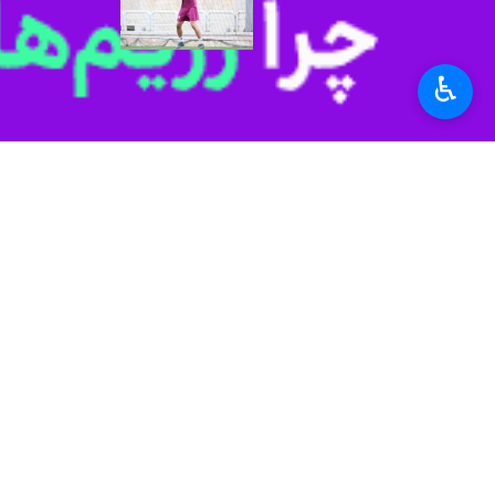
تهران- ایرنا- دروازه‌بان دوم تیم فوتب
به گزارش ایرنا
، احمد گوهری دروازه‌بان 
♿︎
این بازیکن به صورت قرضی از جمع سر
این در حالی است که او حالا جایگزین ح
گوهری فصل قبل با قراردادی به مدت یک
ورزش
فوتبال
۱ نفر
برچسب‌ها
باشگاه پرسپولیس
نقل و انتقالات