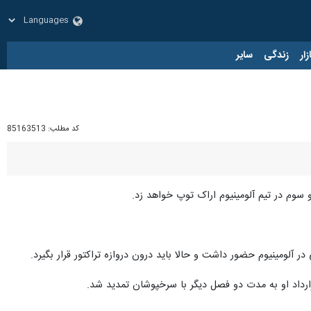
زار
زندگی
سایر
کد مطلب:
85163513