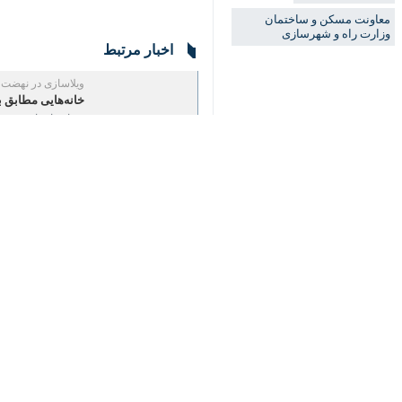
اخبار مرتبط
ویلاسازی در نهضت م
خانه‌هایی مطابق با 
تهران- ایرنا- نهضت مل
معاون وزیر راه و ش
اردبیل-ایرنا-معاون مسک
نظر شما