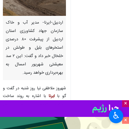
اردبیل-ایرنا- مدیر آب و خاک
سازمان جهاد کشاورزی استان
اردبیل از پیشرفت ۸۰ درصدی
استخرهای بلیل و طولش در
خلخال خبر داد و گفت: این ۲ سد
معیشتی شهریور امسال به
بهره‌برداری خواهد رسید.
شهروز ملاطفی نیا روز شنبه در گفت و
گو با
ایرنا
با اشاره به روند ساخت
×
سدهای معیشتی در استان اردبیل
گفت: در جریان سفر استانی رئیس
♿︎
جمهور به اردبیل ۲ هزار میلیارد ریال
×
اعتبار به پروژه‌های سدهای معیشتی