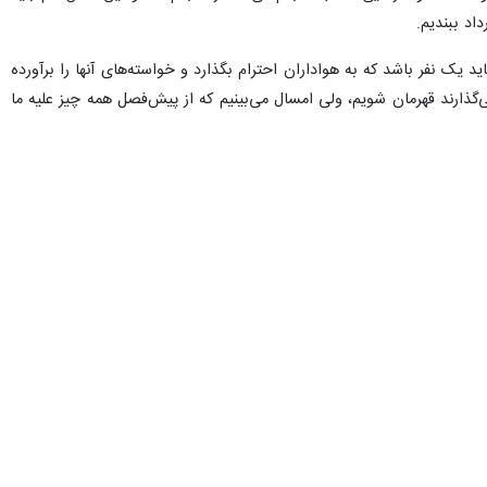
اد ببندیم.
یک نفر باشد که به هواداران احترام بگذارد و خواسته‌های آنها را برآورده
گذارند قهرمان شویم، ولی امسال می‌بینیم که از پیش‌فصل همه چیز علیه ما
نکونام افزود: شما روز اول از من پرسیدید که ۱۵ میلیارد درست است که من گفتم نه. من از شما سوال می‌کنم؛ آیا بیرانوند که دوست من است، ۱۵ میلیارد گرفته تا به پرسپولیس برود؟ یا بازیکنان
با پول‌های خوبی رفتند که نوش‌ جان‌شان باشد، بحث ما این نیست و ما هم
ن باشد. هواداران کنار من هستند و هیچ وقت تنها نیستم. تیم، باشگاه و
اشیم. ما با چند تیم اصلا توان مقابله نداریم.
ام ادامه داد: الان آمار ما در نقل و انتقالات منفی است؛ ۲ بازیکن گرفتیم و ۷ بازیکن هم از دست دادیم و اگر ۵ بازیکن بگیریم، می‌توانیم صفر شویم. یکسری قانون‌های عجیبی در فوتبال‌مان
 کنیم که من مستقیم با آنها صحبت کرده بودم. خیلی شفاف می‌گویم، من با