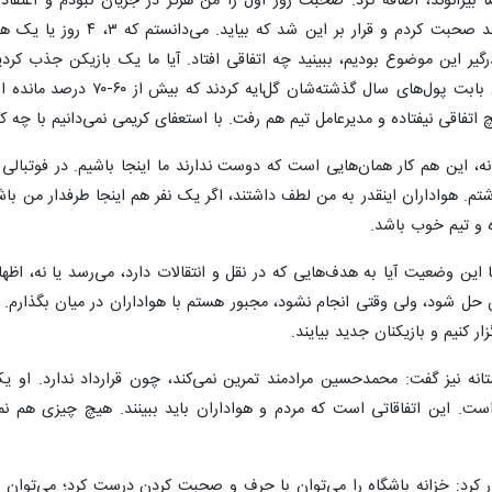
 بیرانوند، اضافه کرد: صحبت روز اول را من هرگز در جریان نبودم و اعتقاد داشتم
مذاکره شد، من خودم با بیرانوند صحبت کردم و
وع بودیم، ببینید چه اتفاقی افتاد. آیا ما یک بازیکن جذب کردیم یا اینکه توان
این تیم آمدم، بازیکنان بابت پول‌های سال گذشته‌شان گلای
دیرعامل تیم هم رفت. با استعفای کریمی نمی‌دانیم با چه کسی باید صحبت کنیم. ت
ه، این هم کار همان‌هایی است که دوست ندارند ما اینجا باشیم. در فوتبالی ک
م. هواداران اینقدر به من لطف داشتند، اگر یک نفر هم اینجا طرفدار من باشد
ه و تیم خوب باشد.
با این وضعیت آیا به هدف‌هایی که در نقل و انتقالات دارد، می‌رسد یا نه، ا
 شود، ولی وقتی انجام نشود، مجبور هستم با هواداران در میان بگذارم. ارد
ار کنیم و بازیکنان جدید بیایند.
ه نیز گفت: محمدحسین مرادمند تمرین نمی‌کند، چون قرارداد ندارد. او ی
است. این اتفاقاتی است که مردم و هواداران باید ببینند. هیچ چیزی هم نمی
 کرد: خزانه باشگاه را می‌توان با حرف و صحبت کردن درست کرد؛ می‌توان وعد