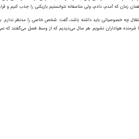
همان زمان که آمدم، دادم، ولی متاسفانه نتوانستیم بازیکنی را جذب کنیم و قرارد
تقلال چه خصوصیاتی باید داشته باشد، گفت: شخص خاصی را مدنظر ندارم. باید 
 شرمنده هواداران نشویم. هر سال می‌دیدیم که از وسط فصل می‌گفتند که نمی‌
کنی که در لیستش قرار داشتند به تیم‌های دیگر رفتند، اظهار کرد: حتما هم 
ان حمایت از وی شده است، اضافه کرد: تنها نیستم و نمی‌خواهم کسی نگران م
 برای مردم اینجا هستم. باید یک تیم خوب و قوی ببندیم تا فردا بتوانیم جوابگو ب
نکون
شور چقدر بابت آنها ضرر می‌کند و متوجه می‌شویم که چه اشتباهاتی داشته‌ایم.
ظر او جذب شده‌اند، گفت: توانستیم آرمین سهرابیان و مهرداد محمدی را جذب