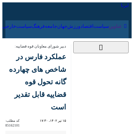
۱۶ مرداد ۱۴۰۵
عناوین‌
سیاست
اقتصاد
ورزش
جهان
جامعه
فرهنگ
سیا
دبیر شورای معاونان قوه قضاییه:
عملکرد فارس در
شاخص های چهارده
گانه تحول قوه قضاییه
قابل تقدیر است
۱۵ تیر ۱۴۰۲، ۱۷:۳۰
کد مطلب:
85162101
شیراز – ایرنا دبیر شورای
معاونان قوه قضاییه در پایان