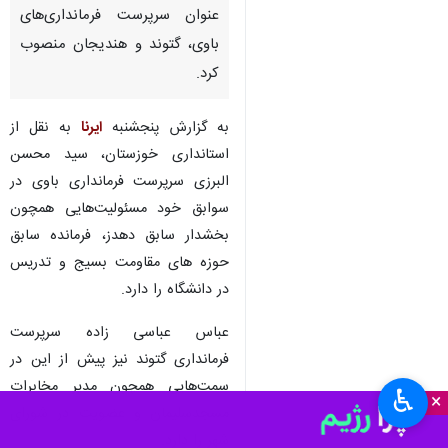
اهواز- ایرنا- استاندار خوزستان در
احکامی جداگانه سید محسن
البرزی، عباس عباسی زاده و
حسین بحرکانی را به ترتیب به
عنوان سرپرست فرمانداری‌های
باوی، گتوند و هندیجان منصوب
کرد.
به گزارش پنجشنبه
ایرنا
به نقل از
استانداری خوزستان، سید محسن
البرزی سرپرست فرمانداری باوی در
سوابق خود مسئولیت‌هایی همچون
بخشدار سابق دهدز، فرمانده سابق
♿︎
×
حوزه های مقاومت بسیج و تدریس
در دانشگاه را دارد.